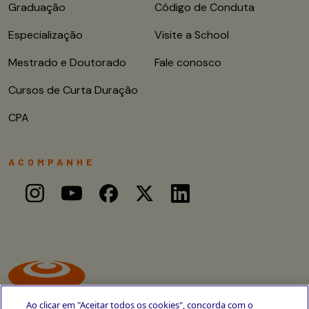
Graduação
Código de Conduta
Especialização
Visite a School
Mestrado e Doutorado
Fale conosco
Cursos de Curta Duração
CPA
ACOMPANHE
Ao clicar em "Aceitar todos os cookies", concorda com o