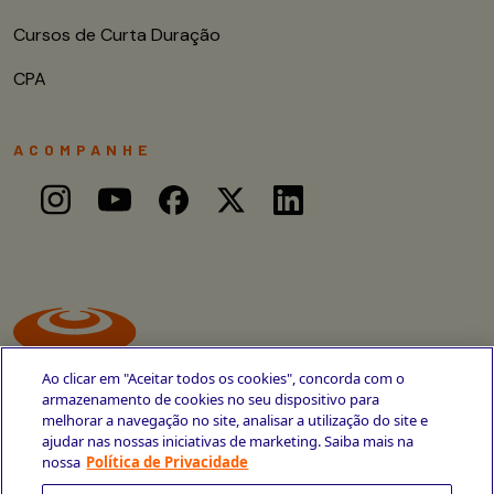
Cursos de Curta Duração
CPA
ACOMPANHE
Ao clicar em "Aceitar todos os cookies", concorda com o
armazenamento de cookies no seu dispositivo para
melhorar a navegação no site, analisar a utilização do site e
ajudar nas nossas iniciativas de marketing. Saiba mais na
Avenida Cais do Apolo, 77
nossa
Política de Privacidade
Recife - PE