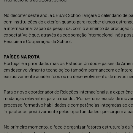
No decorrer deste ano, a CESAR School lançará o calendário de p
com instituições do exterior, quanto para receber alunos estran
a internacionalização da pesquisa, com o aumento da produção ci
expectativa é que, através da cooperação internacional, nós poss
Pesquisa e Cooperação da School.
PAÍSES NA ROTA
Portugal é a prioridade, mas os Estados Unidos e países da Améri
em desenvolvimento tecnológico também permanecem de interesse
exclusivamente acadêmicos ou no desenvolvimento de novos negó
Para o novo coordenador de Relações Internacionais, a experiênc
mudanças relevantes para o mundo. “Por ser uma escola de inova
processo formativo habilidades e competências integradas ao cená
impactados positivamente pelas oportunidades que surgem a parti
No primeiro momento, o foco é organizar fatores estruturais da