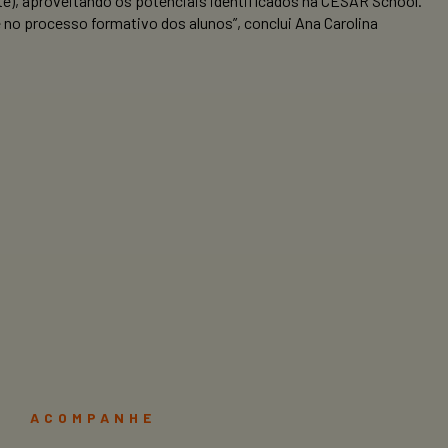
nte), aproveitando os potenciais identificados na CESAR School.
 no processo formativo dos alunos”, conclui Ana Carolina
ACOMPANHE