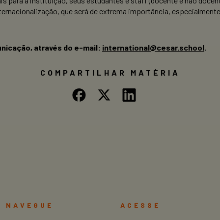
s para a instituição, seus estudantes e staff (docente e não doce
nternacionalização, que será de extrema importância, especialmente
unicação, através do e-mail:
international@cesar.school
.
COMPARTILHAR MATÉRIA
NAVEGUE
ACESSE