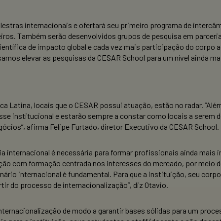
alestras internacionais e ofertará seu primeiro programa de inter
geiros. Também serão desenvolvidos grupos de pesquisa em parceria 
entífica de impacto global e cada vez mais participação do corpo 
amos elevar as pesquisas da CESAR School para um nível ainda maior
ca Latina, locais que o CESAR possui atuação, estão no radar. “Além
 institucional e estarão sempre a constar como locais a serem de
cios”, afirma Felipe Furtado, diretor Executivo da CESAR School.
ia internacional é necessária para formar profissionais ainda mais
ção com formação centrada nos interesses do mercado, por meio de
rio internacional é fundamental. Para que a instituição, seu corpo
r do processo de internacionalização”, diz Otavio.
 internacionalização de modo a garantir bases sólidas para um pro