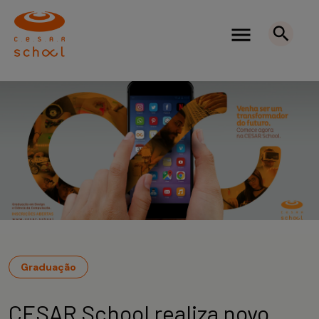
Graduação
CESAR School realiza novo