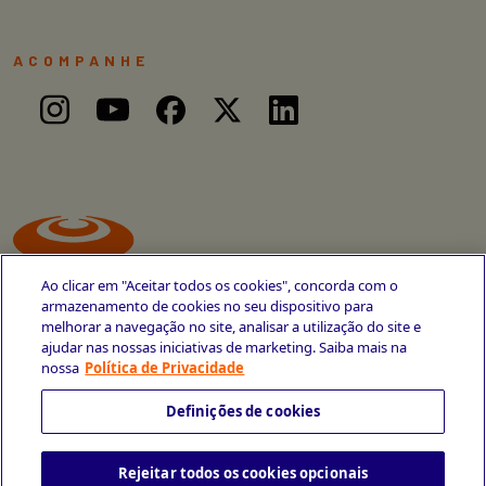
ACOMPANHE
Ao clicar em "Aceitar todos os cookies", concorda com o
armazenamento de cookies no seu dispositivo para
melhorar a navegação no site, analisar a utilização do site e
ajudar nas nossas iniciativas de marketing. Saiba mais na
Avenida Cais do Apolo, 77
nossa
Política de Privacidade
Recife - PE
CEP 50030-220
Definições de cookies
+55 81 3419-6700
Rejeitar todos os cookies opcionais