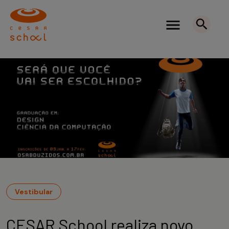
Vestibular
CESAR School realiza novo