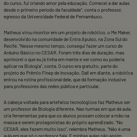
do curso, fui criando amor pela educação. Comecei a dar aulas
desde o primeiro período da faculdade”, conta o professor,
egresso da Universidade Federal de Pernambuco.
Matheus virou monitor em um projeto de robótico, o Me Maker,
desenvolvido na comunidade de Entra Apulso, na Zona Sul do
Recife. “Nesse mesmo tempo, consegui fazer um curso de
Arduíno Básico no CESAR. Foram três dias de duração, mas
aprimorei o que eu já tinha em mente e ver como eu poderia
aplicar na Biologia”, conta. O curso era gratuito, parte do
projeto do Prêmio Finep de Inovação. Dali em diante, a robótica
entrou na rotina profissional dele, que dá formação inclusive
para professores das redes pública e particular.
A cabeça voltada para artefatos tecnológicos faz Matheus ser
um professor de Biologia diferente. Nas turmas em que dá aula,
cria ferramentas para que os alunos possam colocar a mão na
massa e serem protagonistas do próprio aprendizado. “No
CESAR, eles fazem muito isso”, relembra Matheus. “Não é uma
aula em que só o professor fala. E minhas aulas são assim