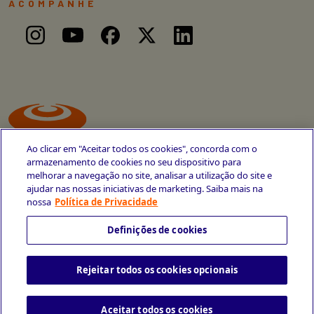
ACOMPANHE
Ao clicar em "Aceitar todos os cookies", concorda com o
armazenamento de cookies no seu dispositivo para
melhorar a navegação no site, analisar a utilização do site e
ajudar nas nossas iniciativas de marketing. Saiba mais na
Avenida Cais do Apolo, 77
nossa
Política de Privacidade
Recife - PE
CEP 50030-220
Definições de cookies
+55 81 3419-6700
Rejeitar todos os cookies opcionais
Política de Privacidade
Portal da Privacidade
Copyright © 2026 CESAR School
Todos os direitos reservados
Aceitar todos os cookies