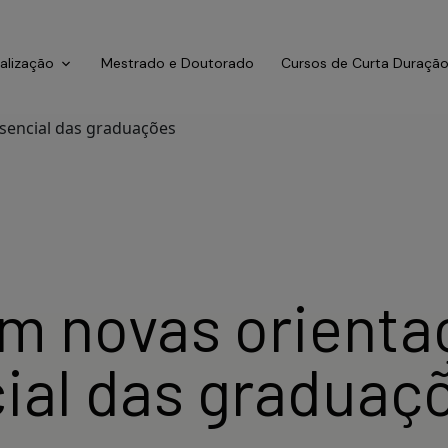
ialização
Mestrado e Doutorado
Cursos de Curta Duraçã
 novas orientaç
ial das graduaç