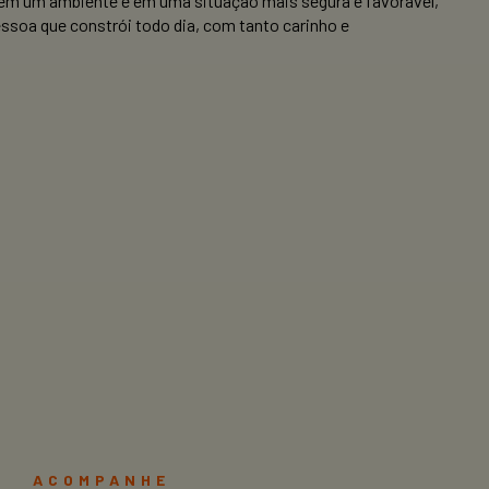
m um ambiente e em uma situação mais segura e favorável,
soa que constrói todo dia, com tanto carinho e
ACOMPANHE