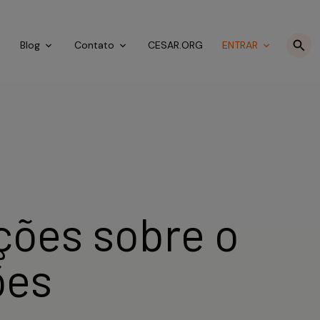
o
Blog
Contato
CESAR.ORG
ENTRAR
ões sobre o
ões