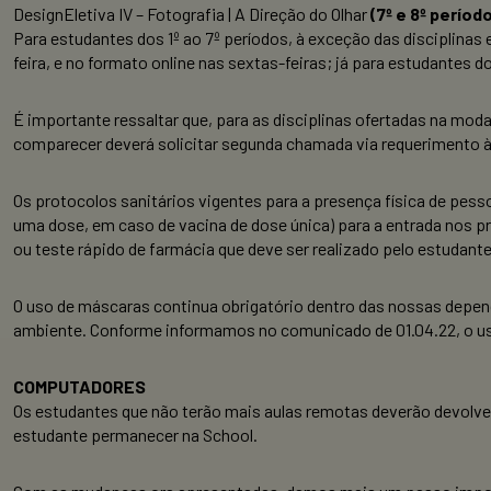
Design
Eletiva IV – Fotografia | A Direção do Olhar
(7º e 8º períod
Para estudantes dos 1º ao 7º períodos, à exceção das disciplinas 
feira, e no formato online nas sextas-feiras; já para estudantes 
É importante ressaltar que, para as disciplinas ofertadas na mod
comparecer deverá solicitar segunda chamada via requerimento 
Os protocolos sanitários vigentes para a presença física de pe
uma dose, em caso de vacina de dose única) para a entrada nos p
ou teste rápido de farmácia que deve ser realizado pelo estudan
O uso de máscaras continua obrigatório dentro das nossas depen
ambiente. Conforme informamos no comunicado de 01.04.22, o uso
COMPUTADORES
Os estudantes que não terão mais aulas remotas deverão devolve
estudante permanecer na School.