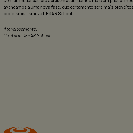
Com as mudanças ora apresentadas, damos mais um passo import
avançamos a uma nova fase, que certamente será mais proveitosa
profissionalismo, a CESAR School.
Atenciosamente,
Diretoria CESAR School