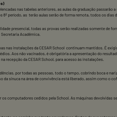
os)
elencadas nas tabelas anteriores, as aulas da graduação passarão a 
dos 8º período, as terão aulas serão de forma remota, todos os dias
alidade presencial, todas as provas serão realizadas somente de fo
à Secretaria Acadêmica.
ssoas nas instalações da CESAR School continuam mantidos. É exig
rédios.
Aos não vacinados, é obrigatória a apresentação do resultad
te na recepção da CESAR School, para acesso às instalações.
dências, por todas as pessoas, todo o tempo, cobrindo boca e na
 da sinuca na área de convivência está liberado, assim como o cof
r os computadores cedidos pela School. As máquinas devolvidas se