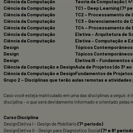
Ciência da Computação
Teoria da Computação ( 4º
Ciência da Computação
TC1 – Deep Learning (7º pe
Ciência da Computação
TC2 – Processamento de L
Ciência da Computação
TC3 – Gerenciamento de C
Ciência da Computação
TC4 – Processamento de L
Ciência da Computação
Eletiva – Arquitetura de S
Ciência da Computação
Eletiva – Computação e Ed
Design
Tópicos Contemporâneos II
Design
Tópicos Contemporâneos IV
Design
Eletiva III – Fundamentos d
Ciência da Computação e Design
Aula de Projetos (do 3º ao
Ciência da Computação e Design
Fundamentos de Projetos (
Grupo 2 – Disciplinas que terão aulas remotas e atividades
Caso você esteja matriculado em uma das disciplinas a seguir, é 
disciplina – o que será devidamente informado e orientado pelas 
Curso
Disciplina
Design
Eletiva I – Design de Mobiliário
(7º período)
Design
Eletiva II – Design para Diagnóstico Social
(7º e 8º períod