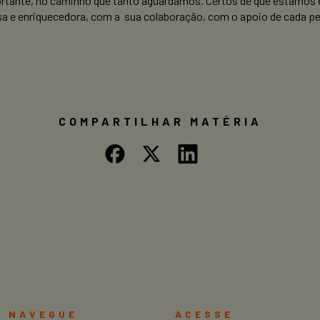
ante, no caminho que tanto aguardamos. Certos de que estamos e
 e enriquecedora, com a sua colaboração, com o apoio de cada pes
COMPARTILHAR MATÉRIA
NAVEGUE
ACESSE