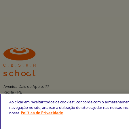
Avenida Cais do Apolo, 77
Recife - PE
CEP 50030-220
Ao clicar em "Aceitar todos os cookies", concorda com o armazenamen
+55 81 3419-6700
navegação no site, analisar a utilização do site e ajudar nas nossas ini
nossa
Política de Privacidade
Política de Privacidade
Portal da Privacidade