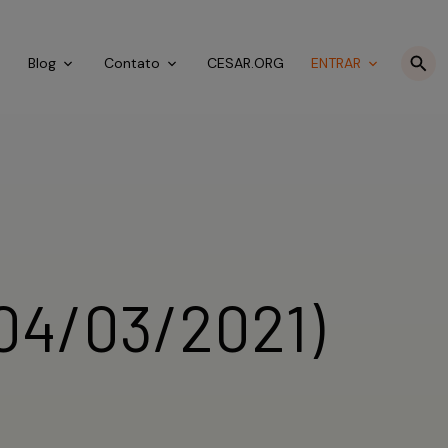
o
Blog
Contato
CESAR.ORG
ENTRAR
04/03/2021)