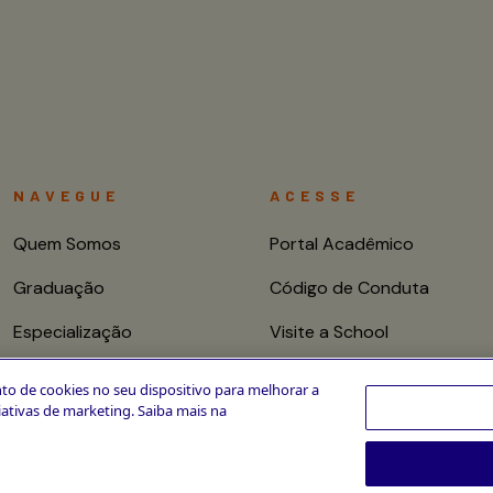
NAVEGUE
ACESSE
Quem Somos
Portal Acadêmico
Graduação
Código de Conduta
Especialização
Visite a School
Mestrado e Doutorado
Fale conosco
to de cookies no seu dispositivo para melhorar a
ciativas de marketing. Saiba mais na
Cursos de Curta
Duração
CPA