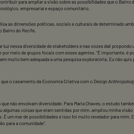
ntribuir para ampliar a visão sobre as possibilidades que o Bairro d
nológico, empresarial e espaço comunitário.
sa as dimensões políticas, sociais e culturais de determinado amb
 Bairro do Recife.
r luz nessa diversidade de stakeholders e nas vozes dali propondo
por meio de grupos focais com esses agentes. “É importante, é pos
em muito bem adequada a uma pesquisa exploratória. Eu não quis p
u que o casamento da Economia Criativa com o Design Anthropology
os que não envolvam diversidade. Para Maria Chaves, o estudo tamb
u algumas coisas que eram sentidas por mim. ampliou minha visão
. É um mar de possibilidades e isso foi muito revelador para mim. 
ção para a comunidade”.