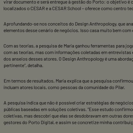
virar documento e será entregue à gestão do Porto: o objetivo é co
localizados o CESAR e a CESAR School – oferece como centro tec
Aprofundando-se nos conceitos do Design Anthropology, que anali
elementos desse cenário de negócios. Isso casa muito bem com o
Com as teorias, a pesquisa de Maria ganhou ferramentas para joga
com as teorias, mas com informações coletadas em entrevistas e 
dos anseios desses atores. O Design Anthropology é uma abordag
pertinente”, detalha.
Em termos de resultados, Maria explica que a pesquisa confirmo
incluam atores locais, como pessoas da comunidade do Pilar.
A pesquisa indica que não é possível criar estratégias de negóci
públicas baseadas em soluções coletivas. “Esse estudo confirmo
coletivas, mas descobri que elas se desdobravam em outras dores
gestores do Porto Digital, e assim se concretize minha contribui