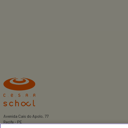
Avenida Cais do Apolo, 77
Recife - PE
CEP 50030-220