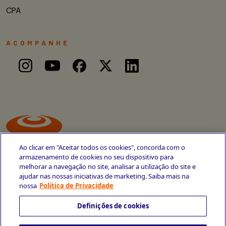
CPA
ACOMPANHE
Ao clicar em "Aceitar todos os cookies", concorda com o
armazenamento de cookies no seu dispositivo para
melhorar a navegação no site, analisar a utilização do site e
ajudar nas nossas iniciativas de marketing. Saiba mais na
Avenida Cais do Apolo, 77
nossa
Política de Privacidade
Recife - PE
CEP 50030-220
Definições de cookies
+55 81 3419-6700