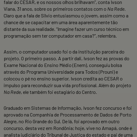
falar do CESAR, e os nossos olhos brilhavam”, conta Ivson
Viana, 31 anos, sobre os primeiros contatos com o
Na Rede
.
Claro que a fala de Silvio entusiasmou o jovem, assim como a
chance de se capacitar em uma área aparentemente tão
distante da sua realidade. “Imagine fazer um curso técnico em
programação sem ter computador em casa?”, relembra.
Assim, o computador usado foi o da instituição parceira do
projeto. O primeiro passo. A partir dali, Ivson fez as provas do
Exame Nacional do Ensino Médio (Enem), conseguiu bolsa
através do Programa Universidade para Todos (Prouni) e
colocou o pé no ensino superior. Ivson credita ao CESAR o
impulso para reconduzir sua vida profissional. Além do projeto
Na Rede
, ele também foi estagiário do Centro.
Graduado em Sistemas de Informação, Ivson fez concurso e foi
aprovado na Companhia de Processamento de Dados de Porto
Alegre, no Rio Grande do Sul. De lá, foi aprovado em outro
concurso, desta vez em Rondônia; hoje, vive no Amapá, onde é
analista judiciário do Tribunal de Justiça do estado e pai de uma