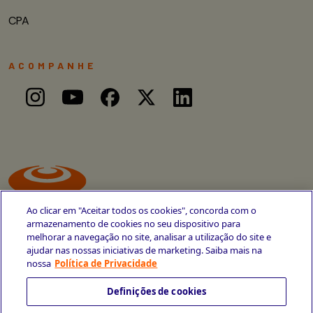
CPA
ACOMPANHE
Ao clicar em "Aceitar todos os cookies", concorda com o
armazenamento de cookies no seu dispositivo para
melhorar a navegação no site, analisar a utilização do site e
ajudar nas nossas iniciativas de marketing. Saiba mais na
Avenida Cais do Apolo, 77
nossa
Política de Privacidade
Recife - PE
CEP 50030-220
Definições de cookies
+55 81 3419-6700