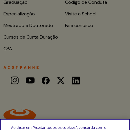
Graduação
Código de Conduta
Especialização
Visite a School
Mestrado e Doutorado
Fale conosco
Cursos de Curta Duração
CPA
ACOMPANHE
Ao clicar em "Aceitar todos os cookies", concorda com o