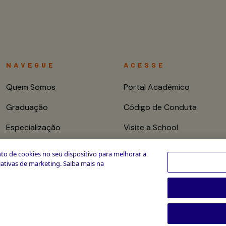
NAVEGUE
ACESSE
Quem Somos
Portal Acadêmico
Graduação
Código de Conduta
Especialização
Visite a School
Mestrado e Doutorado
Fale conosco
to de cookies no seu dispositivo para melhorar a
ciativas de marketing. Saiba mais na
Cursos de Curta
Duração
CPA