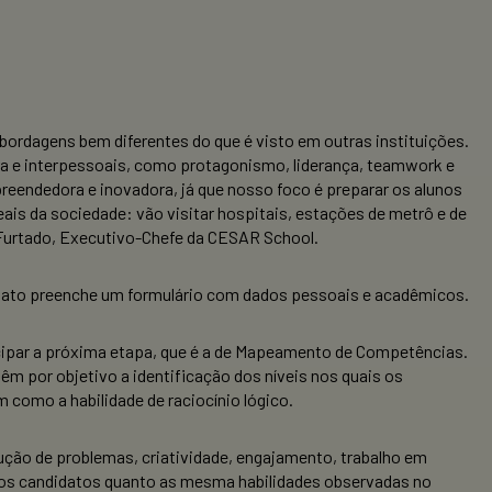
ordagens bem diferentes do que é visto em outras instituições.
tra e interpessoais, como protagonismo, liderança, teamwork e
ndedora e inovadora, já que nosso foco é preparar os alunos
ais da sociedade: vão visitar hospitais, estações de metrô e de
 Furtado, Executivo-Chefe da CESAR School.
didato preenche um formulário com dados pessoais e acadêmicos.
cipar a próxima etapa, que é a de Mapeamento de Competências.
m por objetivo a identificação dos níveis nos quais os
 como a habilidade de raciocínio lógico.
olução de problemas, criatividade, engajamento, trabalho em
 dos candidatos quanto as mesma habilidades observadas no