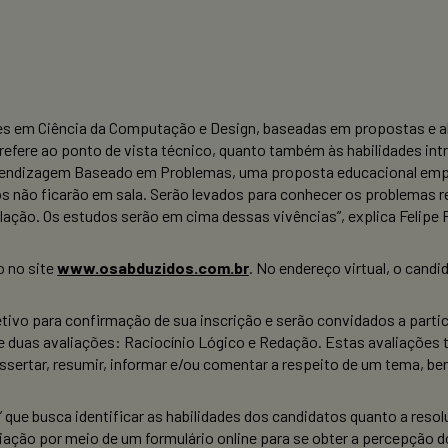
es em Ciência da Computação e Design, baseadas em propostas e ab
refere ao ponto de vista técnico, quanto também às habilidades in
ndizagem Baseado em Problemas, uma proposta educacional empree
s não ficarão em sala. Serão levados para conhecer os problemas re
lação. Os estudos serão em cima dessas vivências”, explica Felipe
o no site
www.osabduzidos.com.br
. No endereço virtual, o can
ivo para confirmação de sua inscrição e serão convidados a parti
duas avaliações: Raciocínio Lógico e Redação. Estas avaliações tê
ertar, resumir, informar e/ou comentar a respeito de um tema, bem
’ que busca identificar as habilidades dos candidatos quanto a res
liação por meio de um formulário online para se obter a percepção