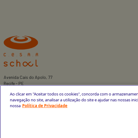
Avenida Cais do Apolo, 77
Recife - PE
CEP 50030-220
Ao clicar em "Aceitar todos os cookies", concorda com o armazenamen
+55 81 3419-6700
navegação no site, analisar a utilização do site e ajudar nas nossas ini
nossa
Política de Privacidade
Política de Privacidade
Portal da Privacidade
Copyright © 2026 CESAR School
Todos os direitos reservados