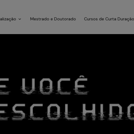
ialização
Mestrado e Doutorado
Cursos de Curta Duraçã