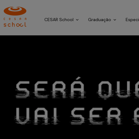
CESAR School
Graduação
Espec