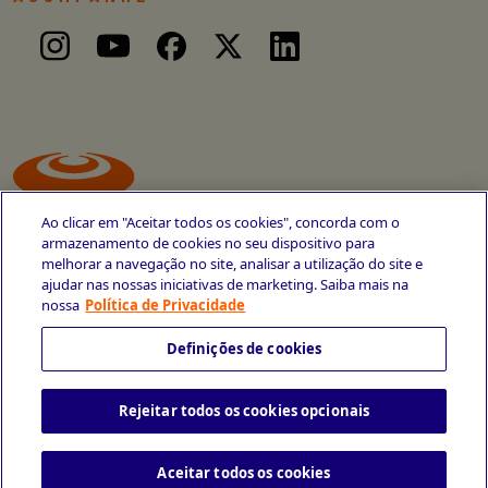
Ao clicar em "Aceitar todos os cookies", concorda com o
armazenamento de cookies no seu dispositivo para
melhorar a navegação no site, analisar a utilização do site e
ajudar nas nossas iniciativas de marketing. Saiba mais na
Avenida Cais do Apolo, 77
nossa
Política de Privacidade
Recife - PE
CEP 50030-220
Definições de cookies
+55 81 3419-6700
Rejeitar todos os cookies opcionais
Política de Privacidade
Portal da Privacidade
Copyright © 2026 CESAR School
Todos os direitos reservados
Aceitar todos os cookies