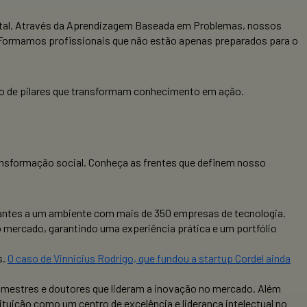
gital. Através da Aprendizagem Baseada em Problemas, nossos
. Formamos profissionais que não estão apenas preparados para o
ção de pilares que transformam conhecimento em ação.
sformação social. Conheça as frentes que definem nosso
dantes a um ambiente com mais de 350 empresas de tecnologia.
mercado, garantindo uma experiência prática e um portfólio
s.
O caso de Vinnicius Rodrigo, que fundou a startup Cordel ainda
 mestres e doutores que lideram a inovação no mercado. Além
tuição como um centro de excelência e liderança intelectual no