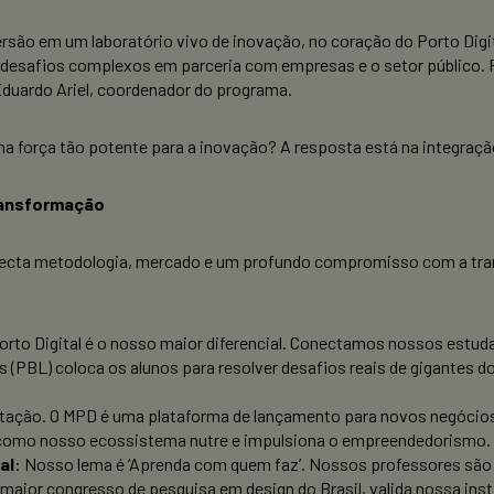
rsão em um laboratório vivo de inovação, no coração do Porto Di
r desafios complexos em parceria com empresas e o setor público
Eduardo Ariel, coordenador do programa.
ma força tão potente para a inovação? A resposta está na integra
transformação
ecta metodologia, mercado e um profundo compromisso com a tran
Porto Digital é o nosso maior diferencial. Conectamos nossos estu
BL) coloca os alunos para resolver desafios reais de gigantes do 
ertação. O MPD é uma plataforma de lançamento para novos negócio
 como nosso ecossistema nutre e impulsiona o empreendedorismo.
al
: Nosso lema é ‘Aprenda com quem faz’. Nossos professores são
maior congresso de pesquisa em design do Brasil, valida nossa insti