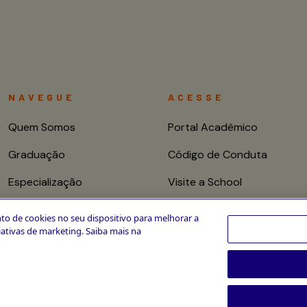
NAVEGUE
ACESSE
Quem Somos
Portal Acadêmico
Graduação
Código de Conduta
Especialização
Visite a School
Mestrado e Doutorado
Fale conosco
to de cookies no seu dispositivo para melhorar a
ciativas de marketing. Saiba mais na
Cursos de Curta
Duração
CPA