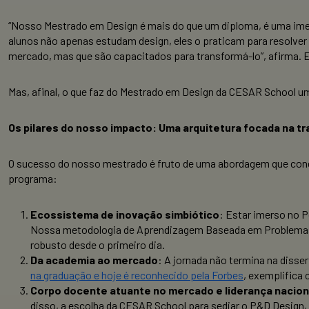
“Nosso Mestrado em Design é mais do que um diploma, é uma ime
alunos não apenas estudam design, eles o praticam para resolve
mercado, mas que são capacitados para transformá-lo”, afirma. 
Mas, afinal, o que faz do Mestrado em Design da CESAR School u
Os pilares do nosso impacto: Uma arquitetura focada na 
O sucesso do nosso mestrado é fruto de uma abordagem que con
programa:
Ecossistema de inovação simbiótico
: Estar imerso no 
Nossa metodologia de Aprendizagem Baseada em Problemas (P
robusto desde o primeiro dia.
Da academia ao mercado
: A jornada não termina na diss
na graduação e hoje é reconhecido pela Forbes
, exemplifica
Corpo docente atuante no mercado e liderança nacion
disso, a escolha da CESAR School para sediar o P&D Design, 