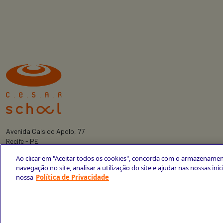
Avenida Cais do Apolo, 77
Recife - PE
CEP 50030-220
Ao clicar em "Aceitar todos os cookies", concorda com o armazenamen
+55 81 3419-6700
navegação no site, analisar a utilização do site e ajudar nas nossas ini
nossa
Política de Privacidade
Política de Privacidade
Portal da Privacidade
Copyright © 2026 CESAR School
Todos os direitos reservados