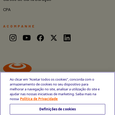
CPA
ACOMPANHE
Ao clicar em "Aceitar todos os cookies", concorda com o
armazenamento de cookies no seu dispositivo para
melhorar a navegação no site, analisar a utilização do site e
ajudar nas nossas iniciativas de marketing. Saiba mais na
Avenida Cais do Apolo, 77
nossa
Política de Privacidade
Recife - PE
CEP 50030-220
Definições de cookies
+55 81 3419-6700