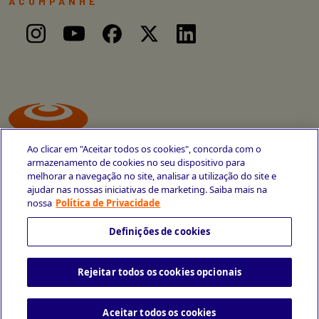
ACOMPANHE
Ao clicar em "Aceitar todos os cookies", concorda com o
armazenamento de cookies no seu dispositivo para
melhorar a navegação no site, analisar a utilização do site e
ajudar nas nossas iniciativas de marketing. Saiba mais na
Avenida Cais do Apolo, 77
nossa
Política de Privacidade
Recife - PE
CEP 50030-220
Definições de cookies
+55 81 3419-6700
Rejeitar todos os cookies opcionais
Política de Privacidade
Portal da Privacidade
Copyright © 2026 CESAR School
Todos os direitos reservados
Aceitar todos os cookies