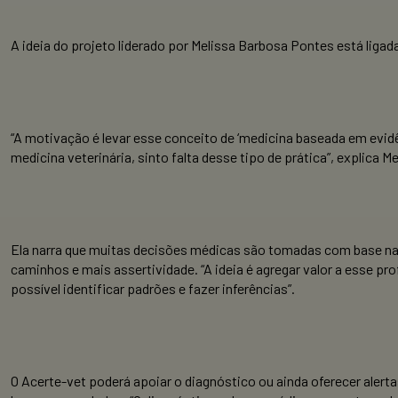
A ideia do projeto liderado por Melissa Barbosa Pontes está liga
“A motivação é levar esse conceito de ‘medicina baseada em evi
medicina veterinária, sinto falta desse tipo de prática”, explica Me
Ela narra que muitas decisões médicas são tomadas com base na e
caminhos e mais assertividade. “A ideia é agregar valor a esse pr
possível identificar padrões e fazer inferências”.
O Acerte-vet poderá apoiar o diagnóstico ou ainda oferecer alert