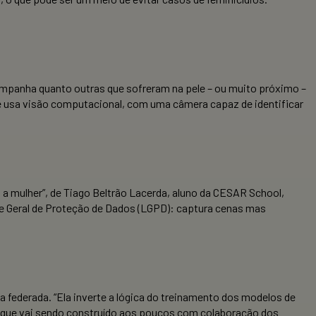
ampanha quanto outras que sofreram na pele – ou muito próximo –
ue usa visão computacional, com uma câmera capaz de identificar
 a mulher”, de Tiago Beltrão Lacerda, aluno da CESAR School,
 de Geral de Proteção de Dados (LGPD): captura cenas mas
ederada. “Ela inverte a lógica do treinamento dos modelos de
o que vai sendo construído aos poucos com colaboração dos