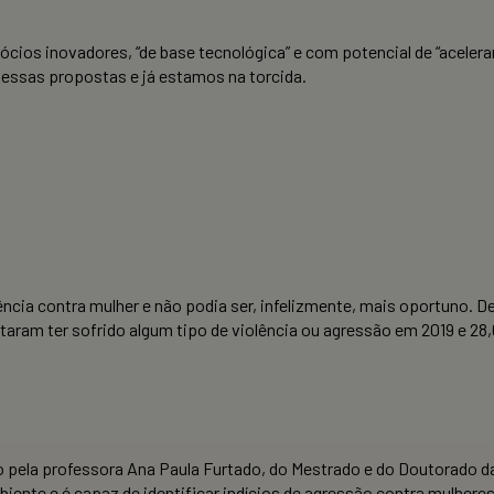
cios inovadores, “de base tecnológica” e com potencial de “acelera
 essas propostas e já estamos na torcida.
lência contra mulher e não podia ser, infelizmente, mais oportuno.
taram ter sofrido algum tipo de violência ou agressão em 2019 e 2
ado pela professora Ana Paula Furtado, do Mestrado e do Doutorado
iente e é capaz de identificar indícios de agressão contra mulheres