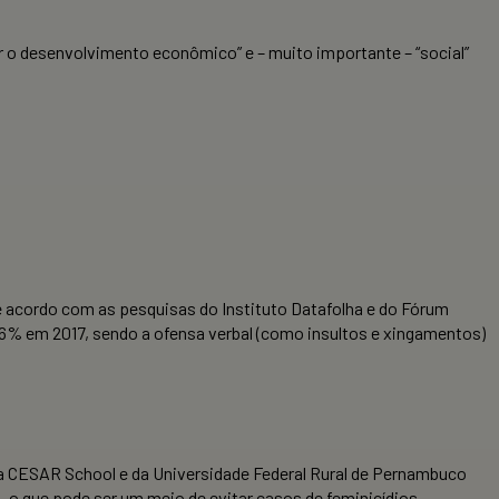
r o desenvolvimento econômico” e – muito importante – “social”
 De acordo com as pesquisas do Instituto Datafolha e do Fórum
8,6% em 2017, sendo a ofensa verbal (como insultos e xingamentos)
 da CESAR School e da Universidade Federal Rural de Pernambuco
, o que pode ser um meio de evitar casos de feminicídios.