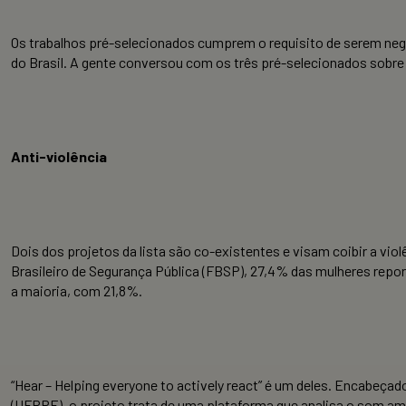
Os trabalhos pré-selecionados cumprem o requisito de serem negó
do Brasil. A gente conversou com os três pré-selecionados sobre
Anti-violência
Dois dos projetos da lista são co-existentes e visam coibir a vio
Brasileiro de Segurança Pública (FBSP), 27,4% das mulheres repor
a maioria, com 21,8%.
“Hear – Helping everyone to actively react” é um deles. Encabeç
(UFRPE), o projeto trata de uma plataforma que analisa o som amb