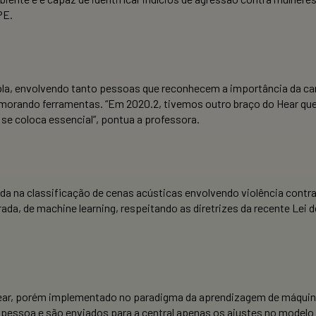
PE.
mpla, envolvendo tanto pessoas que reconhecem a importância da c
primorando ferramentas. “Em 2020.2, tivemos outro braço do Hear q
 se coloca essencial”, pontua a professora.
ada na classificação de cenas acústicas envolvendo violência contra
da, de machine learning, respeitando as diretrizes da recente Lei
ar, porém implementado no paradigma da aprendizagem de máquina f
 pessoa e são enviados para a central apenas os ajustes no model