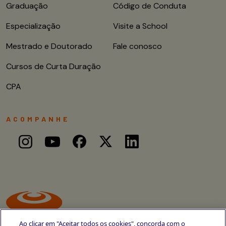
Graduação
Código de Conduta
Especialização
Visite a School
Mestrado e Doutorado
Fale conosco
Cursos de Curta Duração
CPA
ACOMPANHE
Ao clicar em "Aceitar todos os cookies", concorda com o