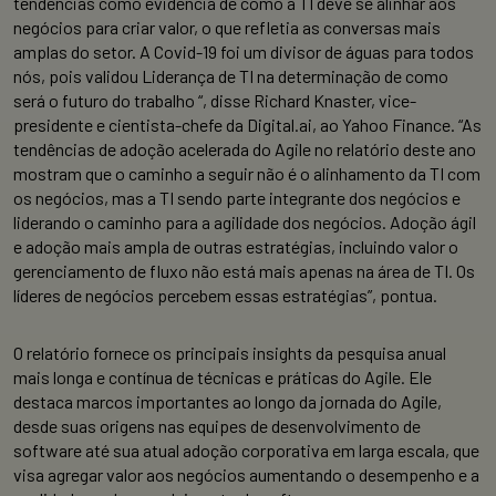
tendências como evidência de como a TI deve se alinhar aos
negócios para criar valor, o que refletia as conversas mais
amplas do setor. A Covid-19 foi um divisor de águas para todos
nós, pois validou Liderança de TI na determinação de como
será o futuro do trabalho “, disse Richard Knaster, vice-
presidente e cientista-chefe da Digital.ai, ao Yahoo Finance. “As
tendências de adoção acelerada do Agile no relatório deste ano
mostram que o caminho a seguir não é o alinhamento da TI com
os negócios, mas a TI sendo parte integrante dos negócios e
liderando o caminho para a agilidade dos negócios. Adoção ágil
e adoção mais ampla de outras estratégias, incluindo valor o
gerenciamento de fluxo não está mais apenas na área de TI. Os
líderes de negócios percebem essas estratégias”, pontua.
O relatório fornece os principais insights da pesquisa anual
mais longa e contínua de técnicas e práticas do Agile. Ele
destaca marcos importantes ao longo da jornada do Agile,
desde suas origens nas equipes de desenvolvimento de
software até sua atual adoção corporativa em larga escala, que
visa agregar valor aos negócios aumentando o desempenho e a