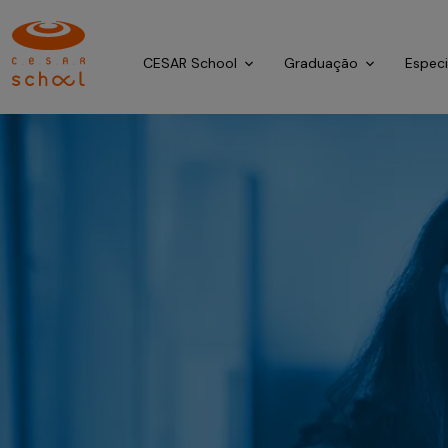
CESAR School
Graduação
Espec