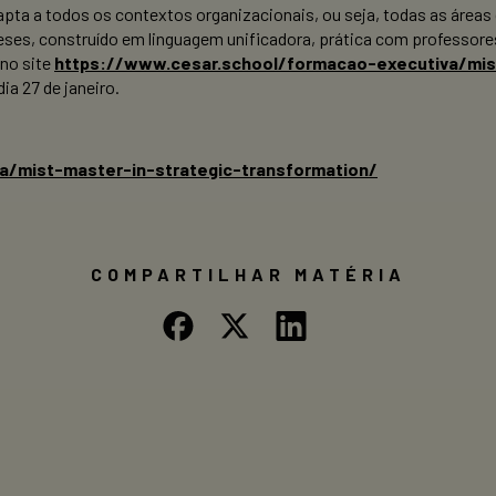
 adapta a todos os contextos organizacionais, ou seja, todas as áre
eses, construído em linguagem unificadora, prática com professore
 no site
https://www.cesar.school/formacao-executiva/mist
dia 27 de janeiro.
a/mist-master-in-strategic-transformation/
COMPARTILHAR MATÉRIA