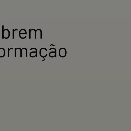
abrem
formação