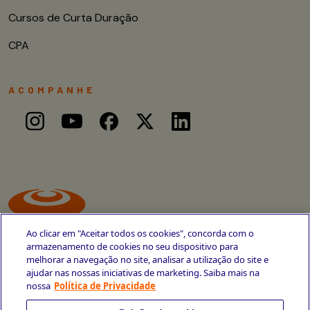
Cursos de Curta Duração
CPA
ACOMPANHE
Ao clicar em "Aceitar todos os cookies", concorda com o
armazenamento de cookies no seu dispositivo para
melhorar a navegação no site, analisar a utilização do site e
ajudar nas nossas iniciativas de marketing. Saiba mais na
Avenida Cais do Apolo, 77
nossa
Política de Privacidade
Recife - PE
CEP 50030-220