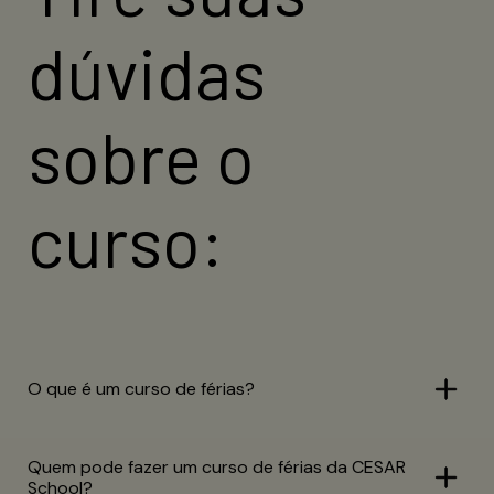
inscrever-se gratuitamente pelo link
dúvidas
exclusivo divulgado para o e-mail
institucional.
sobre o
INSCREVA-SE AGORA
curso:
O que é um curso de férias?
Quem pode fazer um curso de férias da CESAR
School?