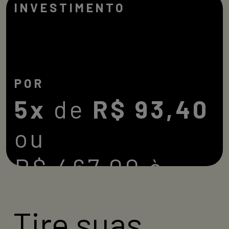
INVESTIMENTO
POR
5x
de
R$ 93,40
ou
R$ 467,00 à
vista
Tire suas
Alunos da CESAR School podem