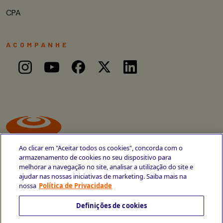
CPA
ACOMPANHE
Ao clicar em "Aceitar todos os cookies", concorda com o
armazenamento de cookies no seu dispositivo para
melhorar a navegação no site, analisar a utilização do site e
ajudar nas nossas iniciativas de marketing. Saiba mais na
Avenida Cais do Apolo, 77
nossa
Política de Privacidade
Recife - PE
CEP 50030-220
Definições de cookies
+55 81 3419-6700