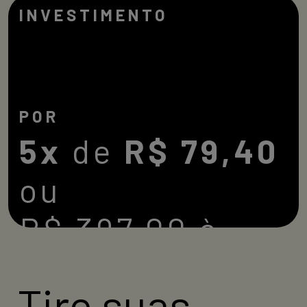
INVESTIMENTO
POR
5x
de
R$ 79,40
ou
R$ 397,00 à
vista
Tire suas
Alunos da CESAR School podem