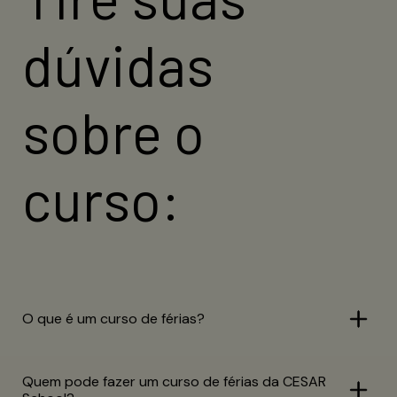
inscrever-se gratuitamente pelo link
dúvidas
exclusivo divulgado para o e-mail
institucional.
sobre o
INSCREVA-SE AGORA
curso:
O que é um curso de férias?
Quem pode fazer um curso de férias da CESAR