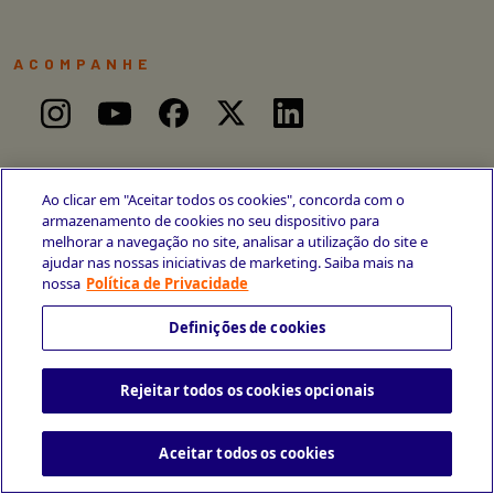
ACOMPANHE
Ao clicar em "Aceitar todos os cookies", concorda com o
armazenamento de cookies no seu dispositivo para
melhorar a navegação no site, analisar a utilização do site e
ajudar nas nossas iniciativas de marketing. Saiba mais na
nossa
Política de Privacidade
Definições de cookies
Avenida Cais do Apolo, 77
Rejeitar todos os cookies opcionais
Recife - PE
CEP 50030-220
+55 81 3419-6700
Aceitar todos os cookies