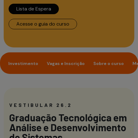
Lista de Espera
Acesse o guia do curso
Investimento
Vagas e Inscrição
Sobre o curso
Me
VESTIBULAR 26.2
Graduação Tecnológica em
Análise e Desenvolvimento
de Sistemas