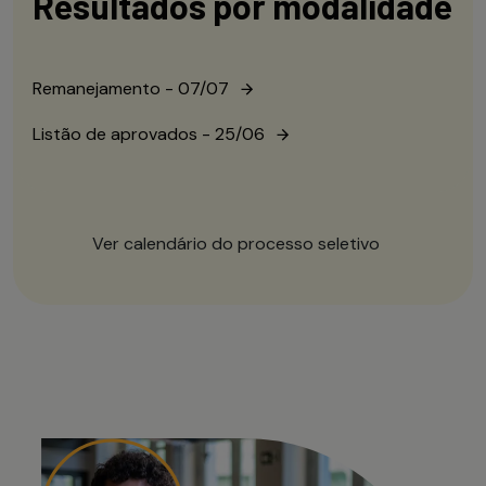
Resultados por modalidade
Remanejamento - 07/07
Listão de aprovados - 25/06
Ver calendário do processo seletivo
PERÍODO DE
PROVA
PUB
INSCRIÇÃO
PRESENCIAL
GAB
de 05/05
de 13/06
d
até 07/06
até 13/06
a
Encerramento às 23h59
13h às 16h, apenas
A partir
modalidade vestibular