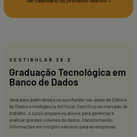
Ver calendário do processo seletivo
INSCRIÇÕES
PROVA
RES
PRESENCIAL
de 25/06
de 11/07
d
até 07/07
até 11/07
a
Encerramento às 23h59
VESTIBULAR 26.2
09h às 12h, apenas
modalidade vestibular
Graduação Tecnológica em
Banco de Dados
Ideal para quem deseja se aprofundar nas áreas de Ciência
de Dados e Inteligência Artificial. Com foco no mercado de
trabalho, o curso prepara os alunos para gerenciar e
analisar grandes volumes de dados, transformando
informações em insights valiosos para as empresas.