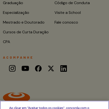
Graduação
Código de Conduta
Especialização
Visite a School
Mestrado e Doutorado
Fale conosco
Cursos de Curta Duração
CPA
ACOMPANHE
Ao clicar em "Aceitar todos os cookies", concorda com o