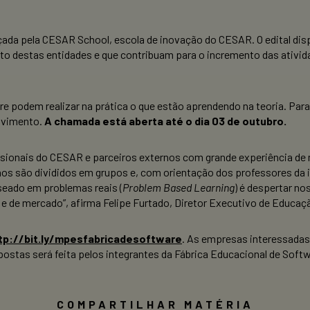
ada pela CESAR School, escola de inovação do CESAR. O edital disp
o destas entidades e que contribuam para o incremento das ativi
re podem realizar na prática o que estão aprendendo na teoria. Par
olvimento.
A chamada está aberta até o dia 03 de outubro.
ssionais do CESAR e parceiros externos com grande experiência de 
os são divididos em grupos e, com orientação dos professores da i
seado em problemas reais (
Problem Based Learning
) é despertar no
 e de mercado”, afirma Felipe Furtado, Diretor Executivo de Educa
tp://bit.ly/mpesfabricadesoftware
.
As empresas interessadas
opostas será feita pelos integrantes da Fábrica Educacional de So
COMPARTILHAR MATÉRIA