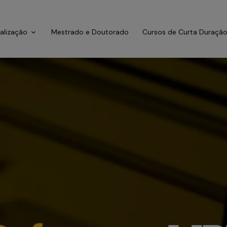
ialização
Mestrado e Doutorado
Cursos de Curta Duraçã