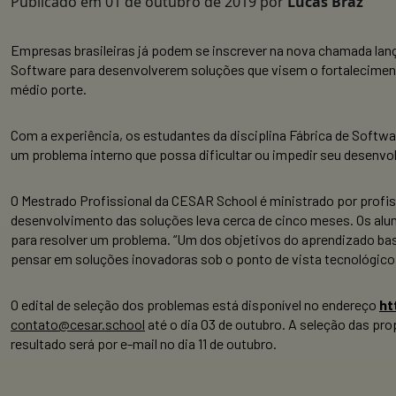
Publicado em
01 de outubro de 2019
por
Lucas Braz
Empresas brasileiras já podem se inscrever na nova chamada lanç
Software para desenvolverem soluções que visem o fortaleciment
médio porte.
Com a experiência, os estudantes da disciplina Fábrica de Softwa
um problema interno que possa dificultar ou impedir seu desenv
O Mestrado Profissional da CESAR School é ministrado por profi
desenvolvimento das soluções leva cerca de cinco meses. Os alun
para resolver um problema. “Um dos objetivos do aprendizado ba
pensar em soluções inovadoras sob o ponto de vista tecnológico
O edital de seleção dos problemas está disponível no endereço
ht
contato@cesar.school
até o dia 03 de outubro. A seleção das pr
resultado será por e-mail no dia 11 de outubro.