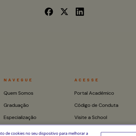
NAVEGUE
ACESSE
Quem Somos
Portal Acadêmico
Graduação
Código de Conduta
Especialização
Visite a School
Mestrado e Doutorado
Fale conosco
to de cookies no seu dispositivo para melhorar a