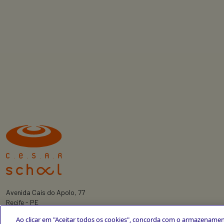
Avenida Cais do Apolo, 77
Recife - PE
CEP 50030-220
Ao clicar em "Aceitar todos os cookies", concorda com o armazenamen
+55 81 3419-6700