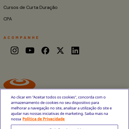
Cursos de Curta Duração
CPA
ACOMPANHE
Ao clicar em "Aceitar todos os cookies", concorda com o
armazenamento de cookies no seu dispositivo para
melhorar a navegação no site, analisar a utilização do site e
ajudar nas nossas iniciativas de marketing. Saiba mais na
Avenida Cais do Apolo, 77
nossa
Política de Privacidade
Recife - PE
CEP 50030-220