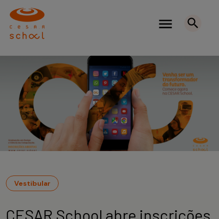
Vestibular
CESAR School abre inscrições