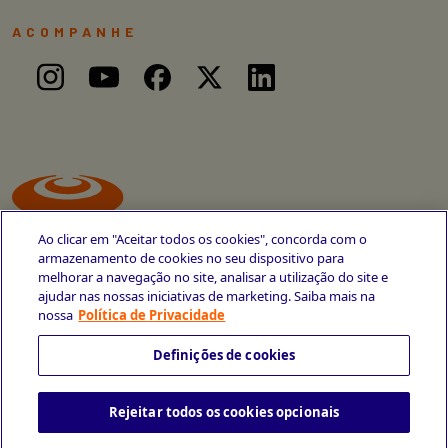
ACOMPANHE
Ao clicar em "Aceitar todos os cookies", concorda com o
armazenamento de cookies no seu dispositivo para
melhorar a navegação no site, analisar a utilização do site e
ajudar nas nossas iniciativas de marketing. Saiba mais na
Avenida Cais do Apolo, 77
nossa
Política de Privacidade
Recife - PE
CEP 50030-220
Definições de cookies
+55 81 3419-6700
Rejeitar todos os cookies opcionais
Política de Privacidade
Portal da Privacidade