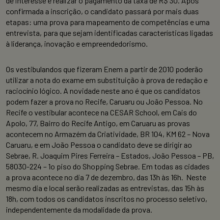
de interesse e realizar o pagamento da taxa de R$ 30. Após
confirmada a inscrição, o candidato passará por mais duas
etapas: uma prova para mapeamento de competências e uma
entrevista, para que sejam identificadas características ligadas
à liderança, inovação e empreendedorismo.
Os vestibulandos que fizeram Enem a partir de 2010 poderão
utilizar a nota do exame em substituição à prova de redação e
raciocínio lógico. A novidade neste ano é que os candidatos
podem fazer a prova no Recife, Caruaru ou João Pessoa. No
Recife o vestibular acontece na CESAR School, em Cais do
Apolo, 77, Bairro do Recife Antigo, em Caruaru as provas
acontecem no Armazém da Criatividade, BR 104, KM 62 – Nova
Caruaru, e em João Pessoa o candidato deve se dirigir ao
Sebrae, R. Joaquim Pires Ferreira – Estados, João Pessoa – PB,
58030-224 – 1o piso do Shopping Sebrae. Em todas as cidades
a prova acontece no dia 7 de dezembro, das 13h às 16h. Neste
mesmo dia e local serão realizadas as entrevistas, das 15h às
18h, com todos os candidatos inscritos no processo seletivo,
independentemente da modalidade da prova.