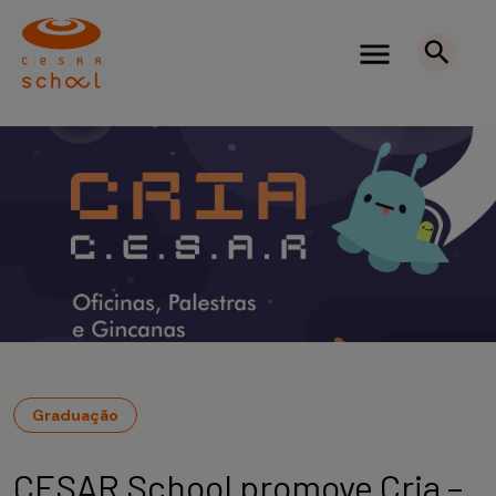
Graduação
CESAR School promove Cria –