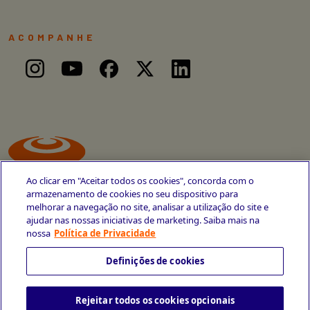
ACOMPANHE
Ao clicar em "Aceitar todos os cookies", concorda com o
armazenamento de cookies no seu dispositivo para
melhorar a navegação no site, analisar a utilização do site e
ajudar nas nossas iniciativas de marketing. Saiba mais na
Avenida Cais do Apolo, 77
nossa
Política de Privacidade
Recife - PE
CEP 50030-220
Definições de cookies
+55 81 3419-6700
Rejeitar todos os cookies opcionais