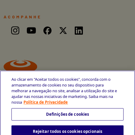
ACOMPANHE
Ao clicar em "Aceitar todos os cookies", concorda com o
armazenamento de cookies no seu dispositivo para
melhorar a navegação no site, analisar a utilização do site e
ajudar nas nossas iniciativas de marketing. Saiba mais na
Avenida Cais do Apolo, 77
nossa
Política de Privacidade
Recife - PE
CEP 50030-220
Definições de cookies
+55 81 3419-6700
Rejeitar todos os cookies opcionais