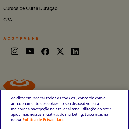
Cursos de Curta Duração
CPA
ACOMPANHE
Ao clicar em "Aceitar todos os cookies", concorda com o
armazenamento de cookies no seu dispositivo para
melhorar a navegação no site, analisar a utilização do site e
ajudar nas nossas iniciativas de marketing. Saiba mais na
Avenida Cais do Apolo, 77
nossa
Política de Privacidade
Recife - PE