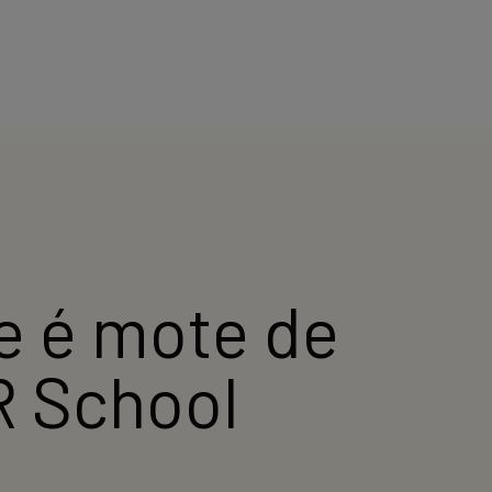
e é mote de
R School