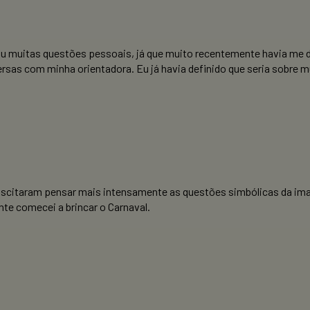
niu muitas questões pessoais, já que muito recentemente havia me
versas com minha orientadora. Eu já havia definido que seria sobre 
uscitaram pensar mais intensamente as questões simbólicas da ima
nte comecei a brincar o Carnaval.