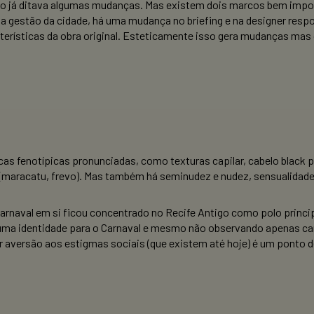
o já ditava algumas mudanças. Mas existem dois marcos bem impor
a gestão da cidade, há uma mudança no briefing e na designer respo
acterísticas da obra original. Esteticamente isso gera mudanças ma
cas fenotípicas pronunciadas, como texturas capilar, cabelo black p
al (maracatu, frevo). Mas também há seminudez e nudez, sensualidad
Carnaval em si ficou concentrado no Recife Antigo como polo princip
uma identidade para o Carnaval e mesmo não observando apenas car
r aversão aos estigmas sociais (que existem até hoje) é um ponto 