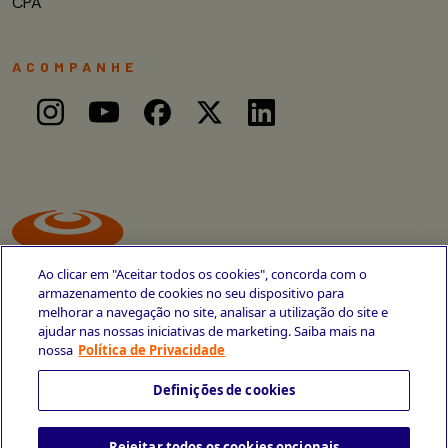
CPA
ACOMPANHE
Ao clicar em "Aceitar todos os cookies", concorda com o
armazenamento de cookies no seu dispositivo para
melhorar a navegação no site, analisar a utilização do site e
ajudar nas nossas iniciativas de marketing. Saiba mais na
Avenida Cais do Apolo, 77
nossa
Política de Privacidade
Recife - PE
CEP 50030-220
Definições de cookies
+55 81 3419-6700
Rejeitar todos os cookies opcionais