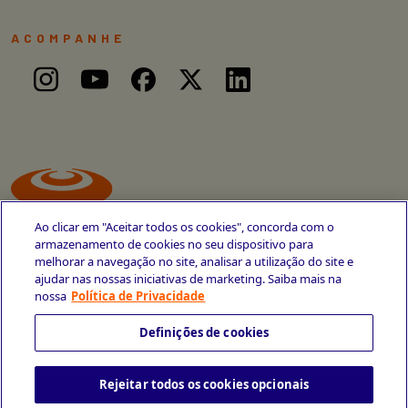
ACOMPANHE
Ao clicar em "Aceitar todos os cookies", concorda com o
armazenamento de cookies no seu dispositivo para
melhorar a navegação no site, analisar a utilização do site e
ajudar nas nossas iniciativas de marketing. Saiba mais na
Avenida Cais do Apolo, 77
nossa
Política de Privacidade
Recife - PE
CEP 50030-220
Definições de cookies
+55 81 3419-6700
Rejeitar todos os cookies opcionais
Política de Privacidade
Portal da Privacidade