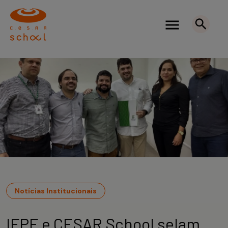
Notícias Institucionais
IFPE e CESAR School selam