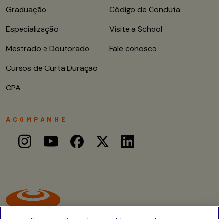
Graduação
Código de Conduta
Especialização
Visite a School
Mestrado e Doutorado
Fale conosco
Cursos de Curta Duração
CPA
ACOMPANHE