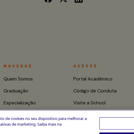
NAVEGUE
ACESSE
Quem Somos
Portal Acadêmico
Graduação
Código de Conduta
Especialização
Visite a School
Mestrado e Doutorado
Fale conosco
to de cookies no seu dispositivo para melhorar a
ciativas de marketing. Saiba mais na
Cursos de Curta
Duração