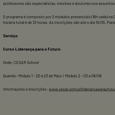
professores são especialistas, mestres e doutores nos assuntos 
O programa é composto por 2 módulos presenciais (16h cada) na C
horária total é de 32 horas. As inscrições vão até o dia 15/05. P
Serviço
Curso Liderança para o Futuro
Onde: CESAR School
Quando: Módulo 1 – 20 a 23 de Maio / Módulo 2 – 03 a 06/06
Informações e Inscrições:
www.cesar.school/liderancaparaofutu