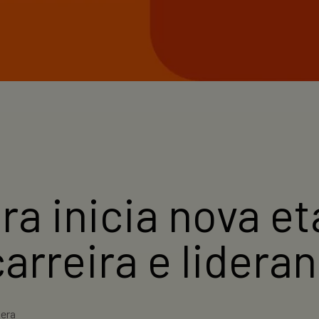
ra inicia nova e
carreira e lider
era