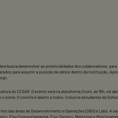
lera busca desenvolver as potencialidades dos colaboradores, par
parados para assumir a posição de sênior dentro da instituição. Ap
sign.
tora do CESAR. O evento será na plataforma Zoom, às 15h, vai aborda
o o nome. O convite é aberto a todos, inclusive estudantes da Schoo
antes das áreas de Desenvolvimento e Operações (D&O) e Labs. A se
ento, Eixo Comportamental, Eixo Técnico, Mentorias e Monitorame