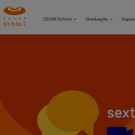
CESAR School
Graduação
Espec