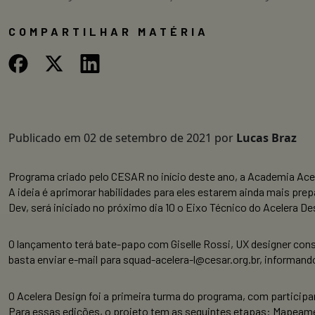
COMPARTILHAR MATÉRIA
Publicado em
02 de setembro de 2021
por
Lucas Braz
Programa criado pelo CESAR no início deste ano, a Academia Ace
A ideia é aprimorar habilidades para eles estarem ainda mais pre
Dev, será iniciado no próximo dia 10 o Eixo Técnico do Acelera De
O lançamento terá bate-papo com Giselle Rossi, UX designer consul
basta enviar e-mail para squad-acelera-l@cesar.org.br, informand
O Acelera Design foi a primeira turma do programa, com particip
Para essas edições, o projeto tem as seguintes etapas: Mapeam