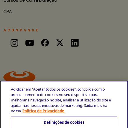
Cursos de Curta Duração
CPA
ACOMPANHE
Ao clicar em "Aceitar todos os cookies", concorda com o
armazenamento de cookies no seu dispositivo para
melhorar a navegação no site, analisar a utilização do site e
ajudar nas nossas iniciativas de marketing. Saiba mais na
Avenida Cais do Apolo, 77
nossa
Política de Privacidade
Recife - PE
CEP 50030-220
Definições de cookies
+55 81 3419-6700