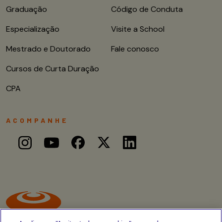
Graduação
Código de Conduta
Especialização
Visite a School
Mestrado e Doutorado
Fale conosco
Cursos de Curta Duração
CPA
ACOMPANHE