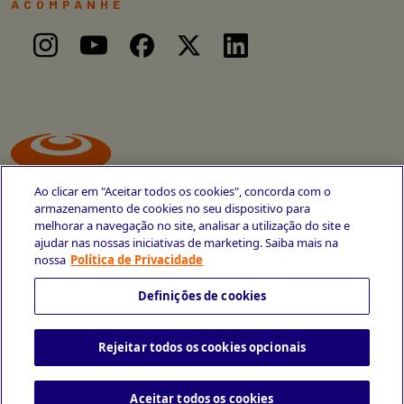
ACOMPANHE
Ao clicar em "Aceitar todos os cookies", concorda com o
armazenamento de cookies no seu dispositivo para
melhorar a navegação no site, analisar a utilização do site e
ajudar nas nossas iniciativas de marketing. Saiba mais na
Avenida Cais do Apolo, 77
nossa
Política de Privacidade
Recife - PE
CEP 50030-220
Definições de cookies
+55 81 3419-6700
Rejeitar todos os cookies opcionais
Política de Privacidade
Portal da Privacidade
Copyright © 2026 CESAR School
Todos os direitos reservados
Aceitar todos os cookies