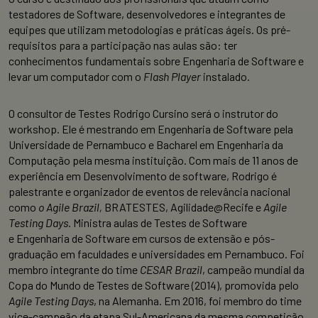
testadores de Software, desenvolvedores e integrantes de
equipes que utilizam metodologias e práticas ágeis. Os pré-
requisitos para a participação nas aulas são: ter
conhecimentos fundamentais sobre Engenharia de Software e
levar um computador com o
Flash Player
instalado.
O consultor de Testes Rodrigo Cursino será o instrutor do
workshop. Ele é mestrando em Engenharia de Software pela
Universidade de Pernambuco e Bacharel em Engenharia da
Computação pela mesma instituição. Com mais de 11 anos de
experiência em Desenvolvimento de software, Rodrigo é
palestrante e organizador de eventos de relevância nacional
como
o Agile Brazil,
BRATESTES, Agilidade@Recife e
Agile
Testing Days
. Ministra aulas de Testes de Software
e Engenharia de Software em cursos de extensão e pós-
graduação em faculdades e universidades em Pernambuco. Foi
membro integrante do time
CESAR Brazil
, campeão mundial da
Copa do Mundo de Testes de Software (2014), promovida pelo
Agile Testing Days
, na Alemanha. Em 2016, foi membro do time
vice-campeão da etapa Sul-Americana da mesma competição.