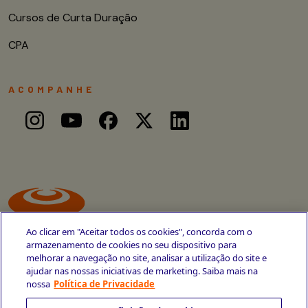
Cursos de Curta Duração
CPA
ACOMPANHE
Ao clicar em "Aceitar todos os cookies", concorda com o
armazenamento de cookies no seu dispositivo para
melhorar a navegação no site, analisar a utilização do site e
ajudar nas nossas iniciativas de marketing. Saiba mais na
Avenida Cais do Apolo, 77
nossa
Política de Privacidade
Recife - PE
CEP 50030-220