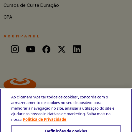
Cursos de Curta Duração
CPA
ACOMPANHE
Ao clicar em "Aceitar todos os cookies", concorda com o
armazenamento de cookies no seu dispositivo para
melhorar a navegação no site, analisar a utilização do site e
ajudar nas nossas iniciativas de marketing. Saiba mais na
Avenida Cais do Apolo, 77
nossa
Política de Privacidade
Recife - PE
CEP 50030-220
Definições de cookies