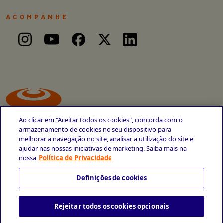
ACOMPANHE
Ao clicar em "Aceitar todos os cookies", concorda com o
armazenamento de cookies no seu dispositivo para
melhorar a navegação no site, analisar a utilização do site e
ajudar nas nossas iniciativas de marketing. Saiba mais na
Avenida Cais do Apolo, 77
nossa
Política de Privacidade
Recife - PE
CEP 50030-220
Definições de cookies
+55 81 3419-6700
Rejeitar todos os cookies opcionais
Política de Privacidade
Portal da Privacidade