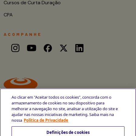
Cursos de Curta Duração
CPA
ACOMPANHE
Ao clicar em "Aceitar todos os cookies", concorda com o
armazenamento de cookies no seu dispositivo para
melhorar a navegação no site, analisar a utilização do site e
ajudar nas nossas iniciativas de marketing. Saiba mais na
Avenida Cais do Apolo, 77
nossa
Política de Privacidade
Recife - PE
CEP 50030-220
Definições de cookies