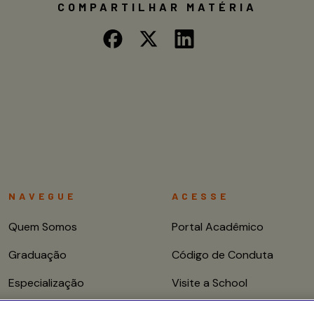
COMPARTILHAR MATÉRIA
NAVEGUE
ACESSE
Quem Somos
Portal Acadêmico
Graduação
Código de Conduta
Especialização
Visite a School
Mestrado e Doutorado
Fale conosco