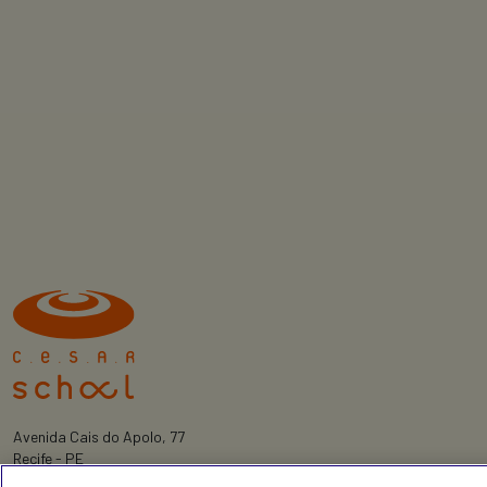
Avenida Cais do Apolo, 77
Recife - PE
CEP 50030-220